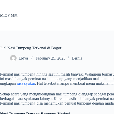
Skip
to
content
Mitt v Mitt
Jual Nasi Tumpeng Terkenal di Bogor
Lidya
February 25, 2023
Bisnis
Peminat nasi tumpeng hingga saat ini masih banyak. Walaupun terma
ini masih banyak peminat nasi tumpeng yang menjadikan makanan ini 
ungkapan
rasa syukur
. Hal tersebut mampu membuat menu makanan ini t
Setiap acara yang menghidangkan nasi tumpeng dianggap sebagai peray
berbagai acara syukuran lainnya. Karena masih ada banyak peminat n
Peminat nasi tumpeng bisa menemukan penjual tumpeng dengan muda
Nasi Tumpeng Dengan Beragam Variasi