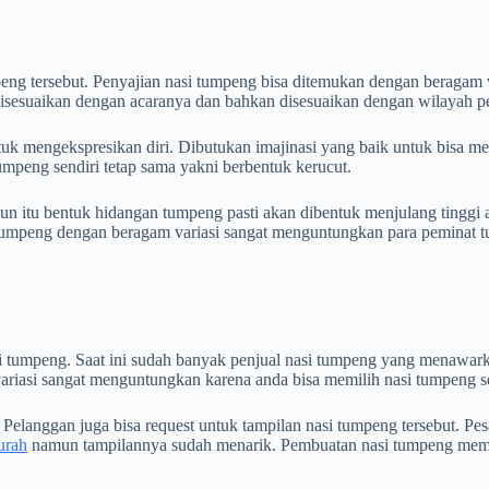
mpeng tersebut. Penyajian nasi tumpeng bisa ditemukan dengan beragam
, disesuaikan dengan acaranya dan bahkan disesuaikan dengan wilayah 
 mengekspresikan diri. Dibutukan imajinasi yang baik untuk bisa m
peng sendiri tetap sama yakni berbentuk kerucut.
itu bentuk hidangan tumpeng pasti akan dibentuk menjulang tinggi at
i tumpeng dengan beragam variasi sangat menguntungkan para peminat 
si tumpeng. Saat ini sudah banyak penjual nasi tumpeng yang menawark
ariasi sangat menguntungkan karena anda bisa memilih nasi tumpeng s
 Pelanggan juga bisa request untuk tampilan nasi tumpeng tersebut. Pe
urah
namun tampilannya sudah menarik. Pembuatan nasi tumpeng memerlu