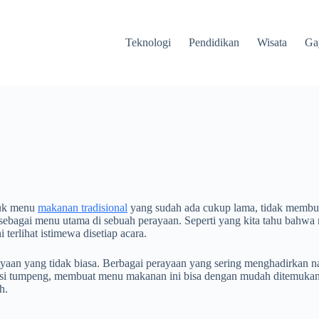
Teknologi
Pendidikan
Wisata
Ga
suk menu
makanan tradisional
yang sudah ada cukup lama, tidak membuat 
sebagai menu utama di sebuah perayaan. Seperti yang kita tahu bahw
erlihat istimewa disetiap acara.
aan yang tidak biasa. Berbagai perayaan yang sering menghadirkan na
asi tumpeng, membuat menu makanan ini bisa dengan mudah ditemukan.
h.